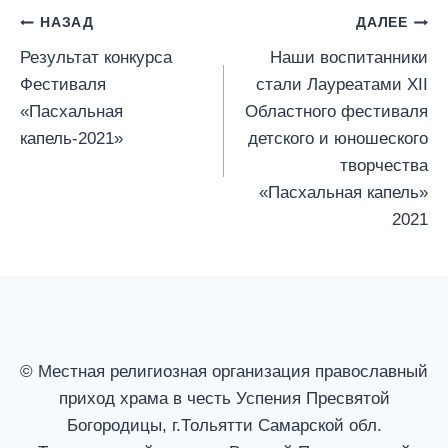
Навигация
НАЗАД
ДАЛЕЕ
Результат конкурса
Наши воспитанники
по
Фестиваля
стали Лауреатами XII
записям
«Пасхальная
Областного фестиваля
капель-2021»
детского и юношеского
творчества
«Пасхальная капель»
2021
© Местная религиозная организация православный
приход храма в честь Успения Пресвятой
Богородицы, г.Тольятти Самарской обл.