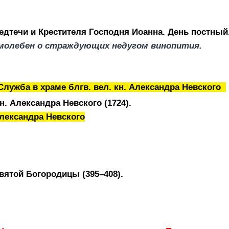
едтечи и Крестителя Господня Иоанна. День постный
молебен о страждующих недугом винопития.
лужба в храме блгв. вел. кн. Александра Невского
н. Александра Невского (1724).
Александра Невского
вятой Богородицы (395–408).