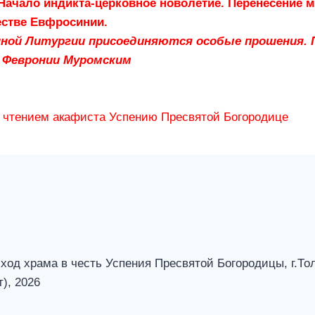
 Начало индикта-церковное новолетие.
Перенесение м
естве Евфросинии.
нной Литургии присоединяются особые прошения.
 Февронии Муромским
с чтением акафиста Успению Пресвятой Богородице
ход храма в честь Успения Пресвятой Богородицы, г.То
), 2026