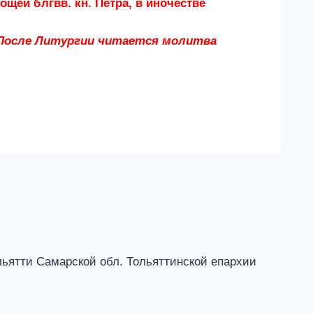
ощей блгвв. кн. Петра, в иночестве
 После Литургии читается молитва
льятти Самарской обл. Тольяттинской епархии