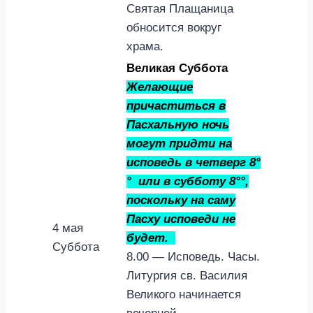
Святая Плащаница
обносится вокруг
храма.
Великая Суббота
Желающие
причаститься в
Пасхальную ночь
могут придти на
исповедь в четверг 8°
° или в субботу 8°°,
поскольку на саму
Пасху исповеди не
4 мая
будет.
Суббота
8.00 — Исповедь. Часы.
Литургия св. Василия
Великого начинается