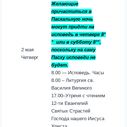
Желающие
причаститься в
Пасхальную ночь
могут придти на
исповедь в четверг 8°
° или в субботу 8°°,
2 мая
поскольку на саму
Четверг
Пасху исповеди не
будет.
8.00 — Исповедь. Часы
8.00 – Литургия св.
Василия Великого
17.00–Утреня с чтением
12-ти Евангелий
Святых Страстей
Господа нашего Иисуса
Христа