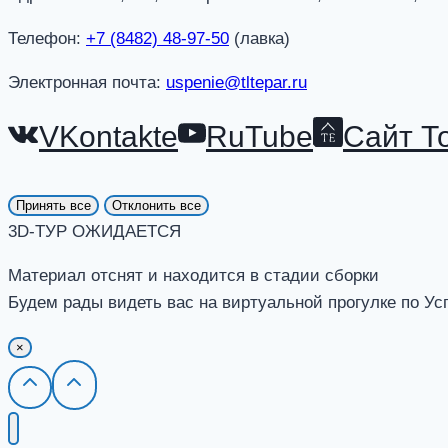
Телефон:
+7 (8482) 48-97-50
(лавка)
Электронная почта:
uspenie@tltepar.ru
VKontakte
RuTube
Сайт Т
Принять все
Отклонить все
3D-ТУР ОЖИДАЕТСЯ
Материал отснят и находится в стадии сборки
Будем рады видеть вас на виртуальной прогулке по Ус
×