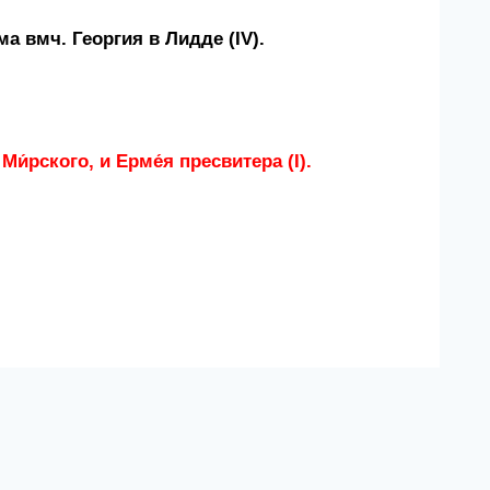
а вмч. Георгия в Лидде (IV).
и́рского, и Ерме́я пресвитера (I).