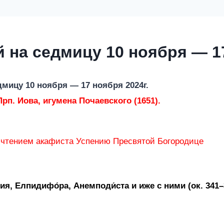
 на седмицу 10 ноября — 17
дмицу
10 ноября — 17 ноября 2024г.
рп. Иова, игумена Почаевского (1651).
с чтением акафиста Успению Пресвятой Богородице
ия, Елпидифо́ра, Анемподи́ста и иже с ними (ок. 341–