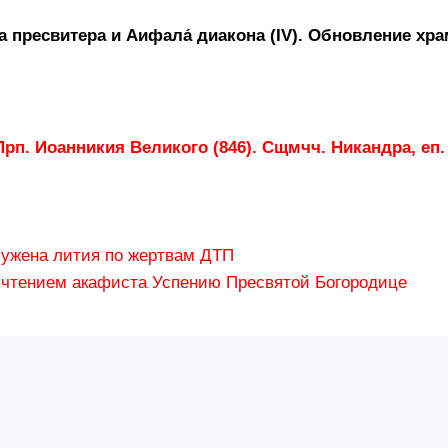
 пресвитера и Аифала́ диакона (IV). Обновление храм
рп. Иоанникия Великого (846). Сщмчч. Никандра, еп. М
лужена лития по жертвам ДТП
с чтением акафиста Успению Пресвятой Богородице