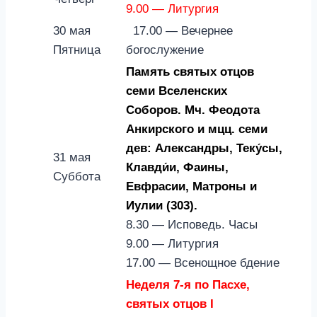
9.00 — Литургия
30 мая
17.00 — Вечернее
Пятница
богослужение
Память святых отцов
семи Вселенских
Соборов. Мч. Феодота
Анкирского и мцц. семи
дев: Александры, Теку́сы,
31 мая
Клавди́и, Фаины,
Суббота
Евфрасии, Матроны и
Иулии (303).
8.30 — Исповедь. Часы
9.00 — Литургия
17.00 — Всенощное бдение
Неделя 7-я по Пасхе,
святых отцов I