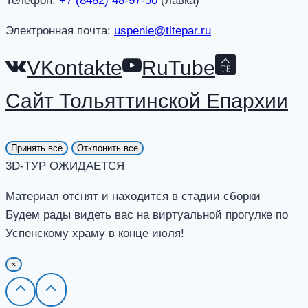
Телефон:
+7 (8482) 48-97-50
(лавка)
Электронная почта:
uspenie@tltepar.ru
VKontakte
RuTube
Сайт Тольяттинской Епархии
Принять все
Отклонить все
3D-ТУР ОЖИДАЕТСЯ
Материал отснят и находится в стадии сборки
Будем рады видеть вас на виртуальной прогулке по
Успенскому храму в конце июля!
×